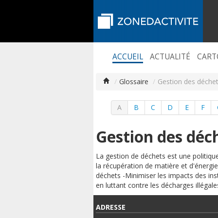
ACCUEIL
ACTUALITÉ
CART
/
Glossaire
/
Gestion des déche
A
B
C
D
E
F
Gestion des déc
La gestion de déchets est une politiqu
la récupération de matière et d'énergi
déchets -Minimiser les impacts des inst
en luttant contre les décharges illégal
ADRESSE