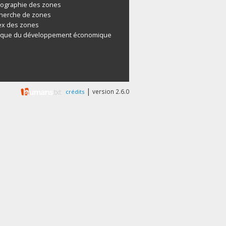
tographie des zones
herche de zones
ex des zones
ique du développement économique
|
version 2.6.0
crédits