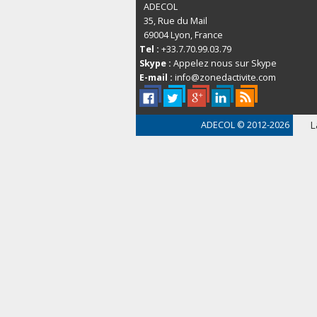
ADECOL
35, Rue du Mail
69004
Lyon, France
Tel :
+33.7.70.99.03.79
Skype :
Appelez nous sur Skype
E-mail :
info@zonedactivite.com
L
ADECOL
© 2012-2026