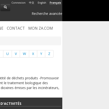
Connexion
中文
English
Français
Recherche avancée
NE
CONTACT
MON ZA.COM
T
U
V
W
X
Y
Z
antité de déchets produits -Promouvoir
nt le traitement biologique des
 dioxines émises par les incinérateurs,
D'ACTIVITÉS