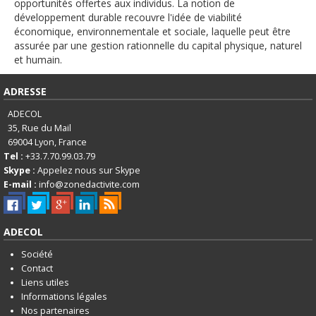
English
opportunités offertes aux individus. La notion de
développement durable recouvre l'idée de viabilité
Français
économique, environnementale et sociale, laquelle peut être
assurée par une gestion rationnelle du capital physique, naturel
Connexion
et humain.
ADRESSE
ADECOL
35, Rue du Mail
69004
Lyon, France
Tel :
+33.7.70.99.03.79
Skype :
Appelez nous sur Skype
E-mail :
info@zonedactivite.com
ADECOL
Société
Contact
Liens utiles
Informations légales
Nos partenaires