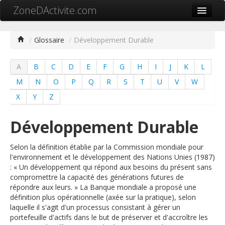
ZoneDActivite.com
Accueil
/
Glossaire
/
Développement Durable
Actualité
A
B
C
D
E
F
G
H
I
J
K
L
Cartographie ZA
M
N
O
P
Q
R
S
T
U
V
W
Recherche avancée
X
Y
Z
Référencer ma zone
Développement Durable
Contact
Selon la définition établie par la Commission mondiale pour
Mon ZA.com
l'environnement et le développement des Nations Unies (1987)
: « Un développement qui répond aux besoins du présent sans
compromettre la capacité des générations futures de
répondre aux leurs. » La Banque mondiale a proposé une
définition plus opérationnelle (axée sur la pratique), selon
中文
laquelle il s'agit d'un processus consistant à gérer un
portefeuille d'actifs dans le but de préserver et d'accroître les