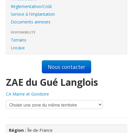
English
Règlementation/Coût
Français
Service à l'implantation
Documents annexes
Connexion
DISPONIBILITÉ
Terrains
Locaux
Nous contacter
ZAE du Gué Langlois
CA Marne et Gondoire
Région :
Île-de-France