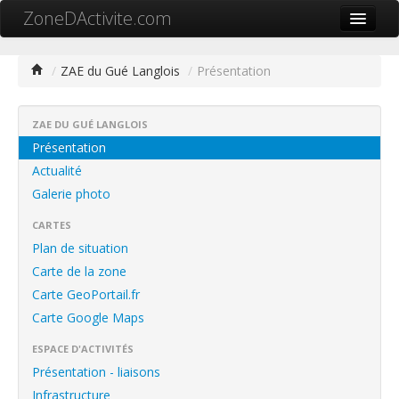
ZoneDActivite.com
Accueil
/
ZAE du Gué Langlois
/
Présentation
Actualité
Cartographie ZA
ZAE DU GUÉ LANGLOIS
Présentation
Recherche avancée
Actualité
Galerie photo
Référencer ma zone
CARTES
Contact
Plan de situation
Mon ZA.com
Carte de la zone
Carte GeoPortail.fr
Carte Google Maps
ESPACE D'ACTIVITÉS
中文
Présentation - liaisons
Infrastructure