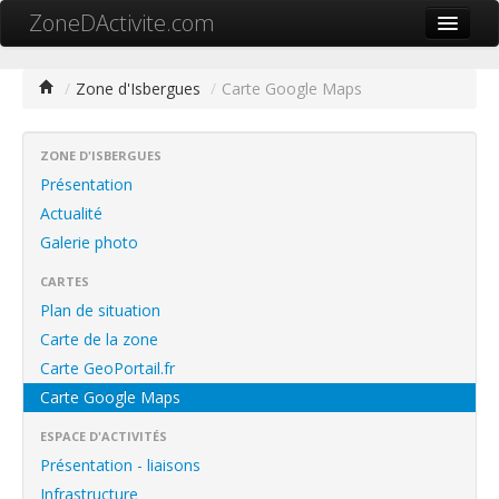
ZoneDActivite.com
Accueil
/
Zone d'Isbergues
/
Carte Google Maps
Actualité
Cartographie ZA
ZONE D'ISBERGUES
Présentation
Recherche avancée
Actualité
Galerie photo
Référencer ma zone
CARTES
Contact
Plan de situation
Mon ZA.com
Carte de la zone
Carte GeoPortail.fr
Carte Google Maps
ESPACE D'ACTIVITÉS
中文
Présentation - liaisons
Infrastructure