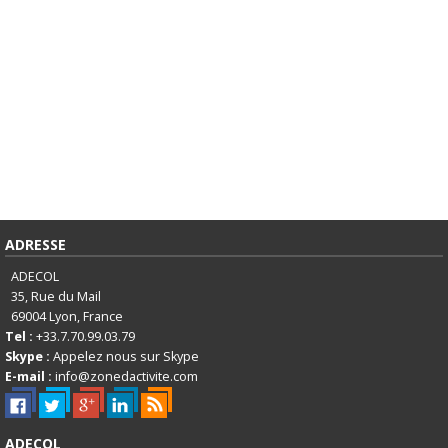
ADRESSE
ADECOL
35, Rue du Mail
69004
Lyon, France
Tel :
+33.7.70.99.03.79
Skype :
Appelez nous sur Skype
E-mail :
info@zonedactivite.com
ADECOL