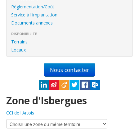
English
Règlementation/Coût
Français
Service à l'implantation
Documents annexes
Connexion
DISPONIBILITÉ
Terrains
Locaux
Nous contacter
Zone d'Isbergues
CCI de l'Artois