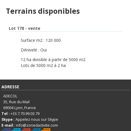
Terrains disponibles
Lot 178
- vente
Surface m2 : 120 000
Dénivelé : Oui
12 ha divisible à partir de 5000 m2
Lots de 5000 m2 à 2 ha
ADRESSE
ADECOL
35, Rue du Mail
69004
Lyon, France
Tel :
+33.7.70.99.03.79
Skype :
Appelez nous sur Skype
E-mail :
info@zonedactivite.com