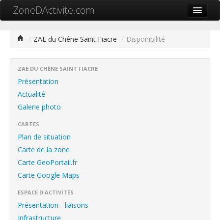
ZoneDActivite.com
Accueil
/
ZAE du Chêne Saint Fiacre
/
Disponibilité
Actualité
Cartographie ZA
ZAE DU CHÊNE SAINT FIACRE
Présentation
Recherche avancée
Actualité
Galerie photo
Référencer ma zone
CARTES
Contact
Plan de situation
Mon ZA.com
Carte de la zone
Carte GeoPortail.fr
Carte Google Maps
ESPACE D'ACTIVITÉS
中文
Présentation - liaisons
Infrastructure