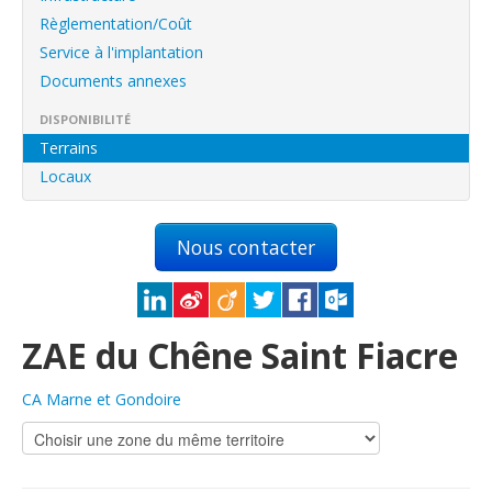
English
Règlementation/Coût
Français
Service à l'implantation
Documents annexes
Connexion
DISPONIBILITÉ
Terrains
Locaux
Nous contacter
ZAE du Chêne Saint Fiacre
CA Marne et Gondoire