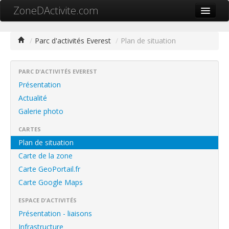
ZoneDActivite.com
Accueil
/
Parc d'activités Everest
/
Plan de situation
Actualité
Cartographie ZA
PARC D'ACTIVITÉS EVEREST
Présentation
Recherche avancée
Actualité
Galerie photo
Référencer ma zone
CARTES
Contact
Plan de situation
Mon ZA.com
Carte de la zone
Carte GeoPortail.fr
Carte Google Maps
ESPACE D'ACTIVITÉS
中文
Présentation - liaisons
Infrastructure