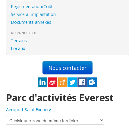
English
Règlementation/Coût
Français
Service à l'implantation
Documents annexes
Connexion
DISPONIBILITÉ
Terrains
Locaux
Nous contacter
Parc d'activités Everest
Aéroport Saint Exupery