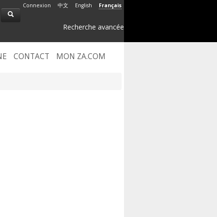
Connexion
中文
English
Français
Recherche avancée
NE
CONTACT
MON ZA.COM