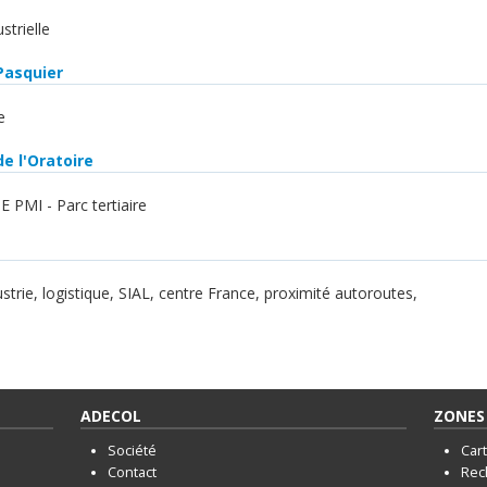
strielle
 Pasquier
e
e l'Oratoire
E PMI - Parc tertiaire
s
ustrie, logistique, SIAL, centre France, proximité autoroutes,
ADECOL
ZONES 
Société
Car
Contact
Rec