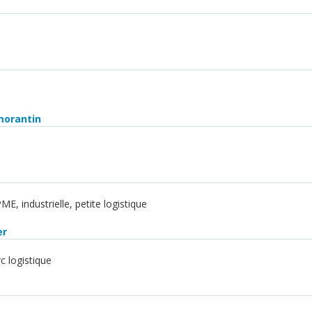
omorantin
PME, industrielle, petite logistique
er
rc logistique