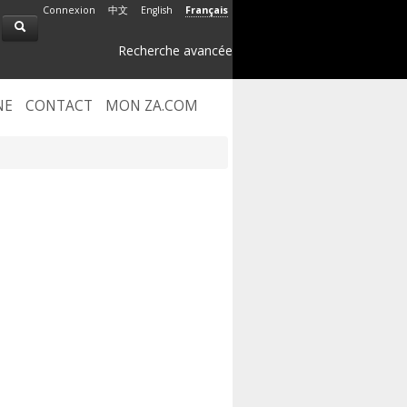
Connexion
中文
English
Français
Recherche avancée
NE
CONTACT
MON ZA.COM