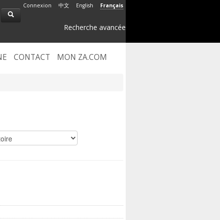
Connexion
中文
English
Français
Recherche avancée
NE
CONTACT
MON ZA.COM