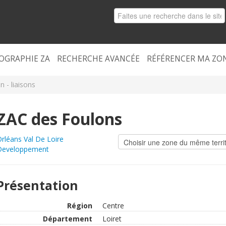
OGRAPHIE ZA
RECHERCHE AVANCÉE
RÉFÉRENCER MA ZO
n - liaisons
ZAC des Foulons
rléans Val De Loire
Developpement
Présentation
Région
Centre
Département
Loiret