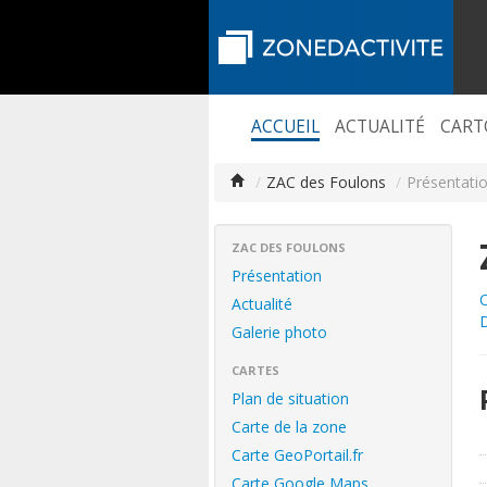
ACCUEIL
ACTUALITÉ
CART
/
ZAC des Foulons
/
Présentatio
ZAC DES FOULONS
Présentation
O
Actualité
Galerie photo
CARTES
Plan de situation
Carte de la zone
Carte GeoPortail.fr
Carte Google Maps