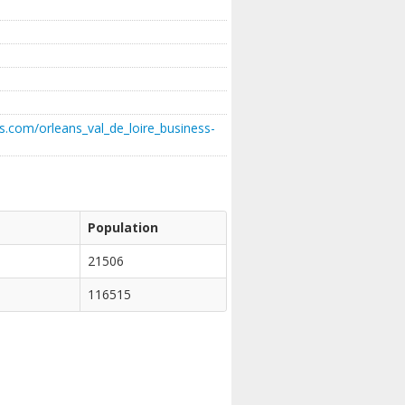
s.com/orleans_val_de_loire_business-
Population
21506
116515