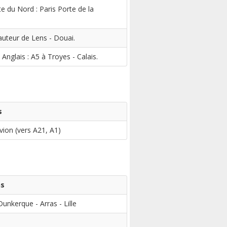
te du Nord : Paris Porte de la
auteur de Lens - Douai.
Anglais : A5 à Troyes - Calais.
s
vion (vers A21, A1)
ns
Dunkerque - Arras - Lille