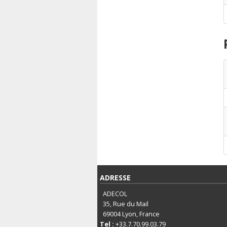
ADRESSE
ADECOL
35, Rue du Mail
69004
Lyon, France
Tel :
+33.7.70.99.03.79