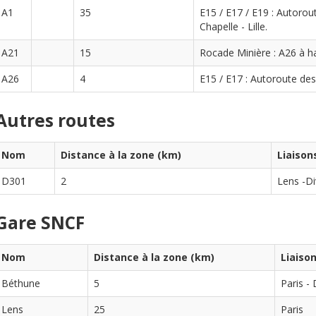
A1
35
E15 / E17 / E19 : Autorou
Chapelle - Lille.
A21
15
Rocade Minière : A26 à h
A26
4
E15 / E17 : Autoroute des 
Autres routes
Nom
Distance à la zone (km)
Liaison
D301
2
Lens -Di
Gare SNCF
Nom
Distance à la zone (km)
Liaiso
Béthune
5
Paris - 
Lens
25
Paris