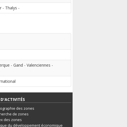
 - Thalys -
rque - Gand - Valenciennes -
rnational
D'ACTIVITÉS
tographie des zones
herche de zones
ex des zones
ique du développement économique