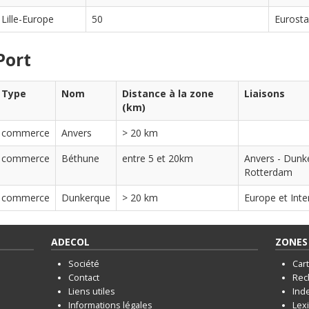
Lille-Europe
50
Eurostar
Port
Type
Nom
Distance à la zone
Liaisons
(km)
commerce
Anvers
> 20 km
commerce
Béthune
entre 5 et 20km
Anvers - Dunke
Rotterdam
commerce
Dunkerque
> 20 km
Europe et Inte
ADECOL
ZONES 
Société
Car
Contact
Rec
Liens utiles
Ind
Informations légales
Lex