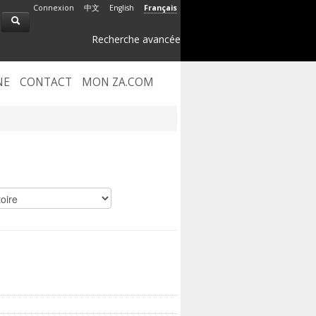
Connexion
中文
English
Français
Recherche avancée
NE
CONTACT
MON ZA.COM