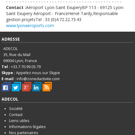
- - - - - - - - - - - - - - - - - - - - - - - - - - - - - - - - - - - - - - - - - - -
Contact :
Aéroport Lyon-Saint ExuperyBP 113 - 69125 Lyon-
Saint Exupery Aéroport - FranceHervé Tardy,Responsable
gestion projetsTel : 33 (0)4.72.22.73.43
www.lyonaeroports.com
ADRESSE
ADECOL
35, Rue du Mail
69004
Lyon, France
Tel :
+33.7.70.99.03.79
Skype :
Appelez nous sur Skype
E-mail :
info@zonedactivite.com
ADECOL
Société
Contact
Liens utiles
Informations légales
Nos partenaires