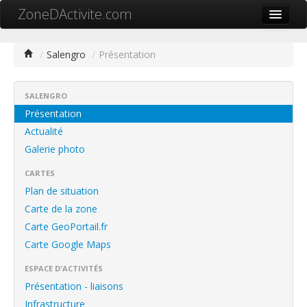
ZoneDActivite.com
Accueil
/
Salengro
/
Présentation
Actualité
Cartographie ZA
SALENGRO
Présentation
Recherche avancée
Actualité
Galerie photo
Référencer ma zone
CARTES
Contact
Plan de situation
Mon ZA.com
Carte de la zone
Carte GeoPortail.fr
Carte Google Maps
ESPACE D'ACTIVITÉS
中文
Présentation - liaisons
Infrastructure