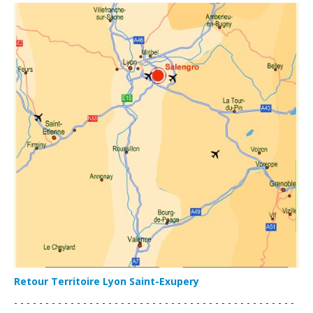
Retour Territoire Lyon Saint-Exupery
- - - - - - - - - - - - - - - - - - - - - - - - - - - - - - - - - - - - - - - - - - - - -