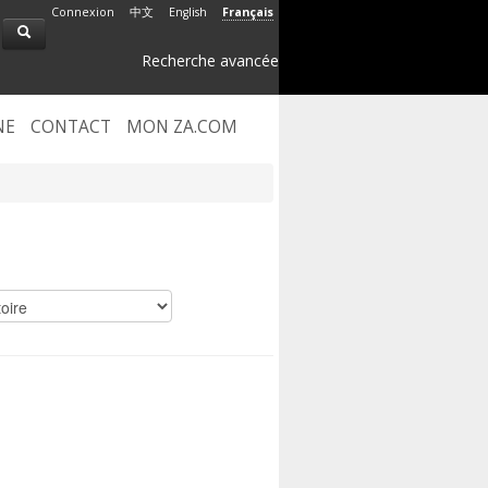
Connexion
中文
English
Français
Recherche avancée
NE
CONTACT
MON ZA.COM