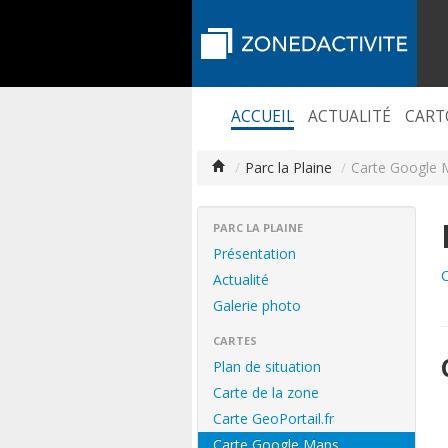
ACCUEIL
ACTUALITÉ
CART
/
Parc la Plaine
/
Carte Google 
PARC LA PLAINE
Présentation
C
Actualité
Galerie photo
CARTES
Plan de situation
Carte de la zone
Carte GeoPortail.fr
Carte Google Maps