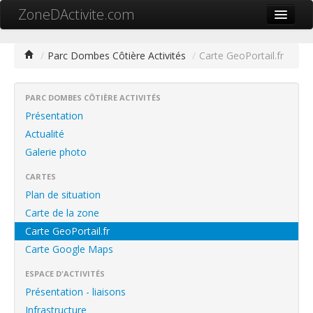
ZoneDActivite.com
Accueil
/
Parc Dombes Côtière Activités
/
Carte GeoPortail.fr
Actualité
Cartographie ZA
PARC DOMBES CÔTIÈRE ACTIVITÉS
Présentation
Recherche avancée
Actualité
Galerie photo
Référencer ma zone
CARTES
Contact
Plan de situation
Mon ZA.com
Carte de la zone
Carte GeoPortail.fr
Carte Google Maps
ESPACE D'ACTIVITÉS
中文
Présentation - liaisons
Infrastructure