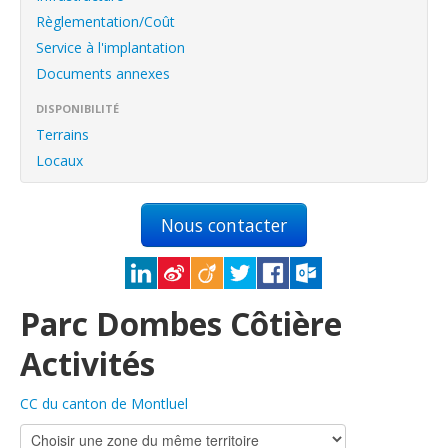
English
Règlementation/Coût
Français
Service à l'implantation
Documents annexes
Connexion
DISPONIBILITÉ
Terrains
Locaux
Nous contacter
Parc Dombes Côtière
Activités
CC du canton de Montluel