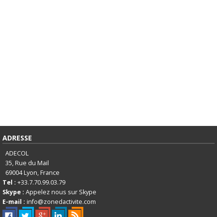
ADRESSE
ADECOL
35, Rue du Mail
69004
Lyon, France
Tel :
+33.7.70.99.03.79
Skype :
Appelez nous sur Skype
E-mail :
info@zonedactivite.com