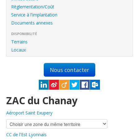
English
Règlementation/Coût
Français
Service à l'implantation
Documents annexes
Connexion
DISPONIBILITÉ
Terrains
Locaux
Nous contacter
ZAC du Chanay
Aéroport Saint Exupery
CC de l'Est Lyonnais