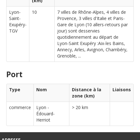
(km)
Lyon-
10
7 villes de Rhône-Alpes, 4 villes de
Saint-
Provence, 3 villes d'Italie et Paris-
Exupéry-
Gare de Lyon (10 allers-retours par
TGV
jour) sont desservies
quotidiennement au départ de
Lyon-Saint Exupéry :Aix-les Bains,
Annecy, Arles, Avignon, Chambéry,
Grenoble, ...
Port
Type
Nom
Distance à la
Liaisons
zone (km)
commerce
Lyon -
> 20 km
Édouard-
Herriot
ADRESSE