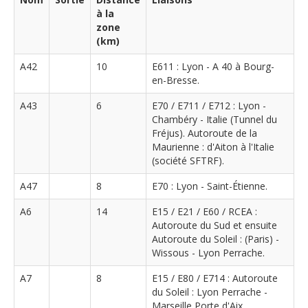
à la
zone
(km)
A42
10
E611 : Lyon - A 40 à Bourg-
en-Bresse.
A43
6
E70 / E711 / E712 : Lyon -
Chambéry - Italie (Tunnel du
Fréjus). Autoroute de la
Maurienne : d'Aiton à l'Italie
(société SFTRF).
A47
8
E70 : Lyon - Saint-Étienne.
A6
14
E15 / E21 / E60 / RCEA :
Autoroute du Sud et ensuite
Autoroute du Soleil : (Paris) -
Wissous - Lyon Perrache.
A7
8
E15 / E80 / E714 : Autoroute
du Soleil : Lyon Perrache -
Marseille Porte d'Aix.