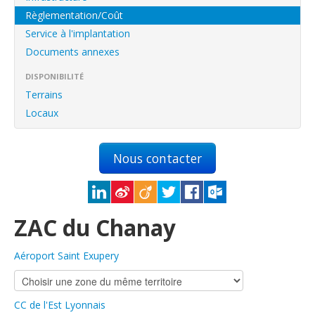
English
Règlementation/Coût
Français
Service à l'implantation
Documents annexes
Connexion
DISPONIBILITÉ
Terrains
Locaux
Nous contacter
ZAC du Chanay
Aéroport Saint Exupery
CC de l'Est Lyonnais