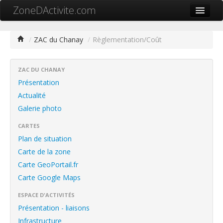
ZoneDActivite.com
Accueil
/
ZAC du Chanay
/
Règlementation/Coût
Actualité
Cartographie ZA
ZAC DU CHANAY
Présentation
Recherche avancée
Actualité
Galerie photo
Référencer ma zone
CARTES
Contact
Plan de situation
Mon ZA.com
Carte de la zone
Carte GeoPortail.fr
Carte Google Maps
ESPACE D'ACTIVITÉS
中文
Présentation - liaisons
Infrastructure