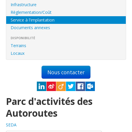
English
Infrastructure
Français
Règlementation/Coût
Service à l'implantation
Connexion
Documents annexes
DISPONIBILITÉ
Terrains
Locaux
Nous contacter
Parc d'activités des
Autoroutes
SEDA