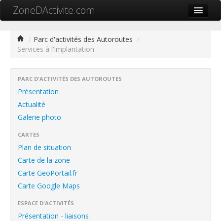
ZoneDActivite.com
Accueil
/
Parc d'activités des Autoroutes
/
Services à l'implantation
Actualité
Cartographie ZA
PARC D'ACTIVITÉS DES AUTOROUTES
Recherche avancée
Présentation
Actualité
Référencer ma zone
Galerie photo
Contact
CARTES
Plan de situation
Mon ZA.com
Carte de la zone
Carte GeoPortail.fr
Carte Google Maps
中文
ESPACE D'ACTIVITÉS
Présentation - liaisons