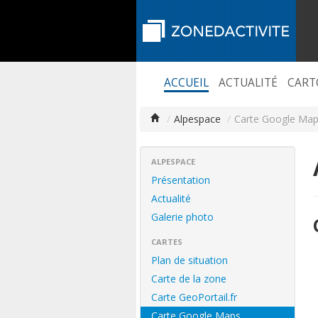
ACCUEIL
ACTUALITÉ
CART
/
Alpespace
/
Carte Google Ma
ALPESPACE
Présentation
Actualité
Galerie photo
CARTES
Plan de situation
Carte de la zone
Carte GeoPortail.fr
Carte Google Maps