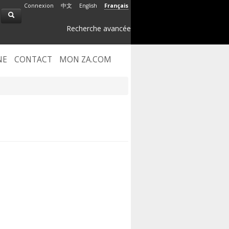
Connexion
中文
English
Français
Recherche avancée
NE
CONTACT
MON ZA.COM