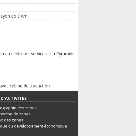
rayon de 3 Km.
ion au centre de services : La Pyramide.
avec cabine de traduction
D'ACTIVITÉS
tographie des zones
herche de zones
ex des zones
ique du développement économique