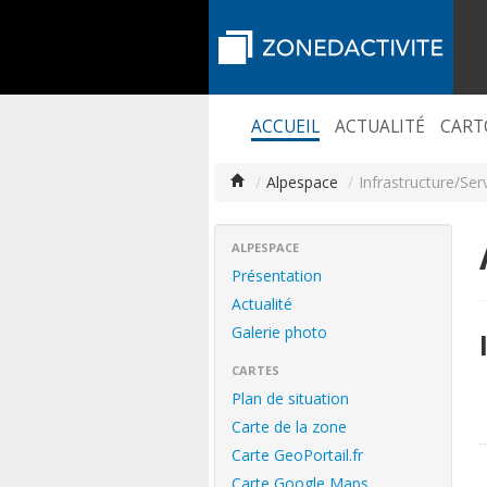
ACCUEIL
ACTUALITÉ
CART
/
Alpespace
/
Infrastructure/Ser
ALPESPACE
Présentation
Actualité
Galerie photo
CARTES
Plan de situation
Carte de la zone
Carte GeoPortail.fr
Carte Google Maps