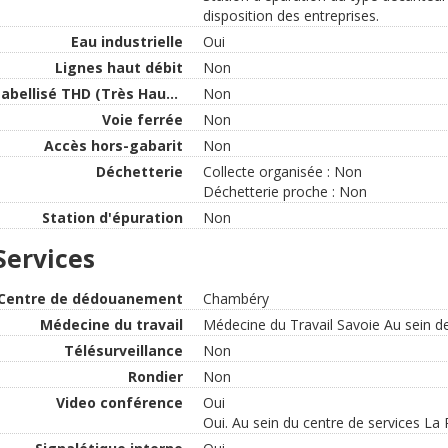
disposition des entreprises.
Eau industrielle
Oui
Lignes haut débit
Non
Labellisé THD (Très Haut Débit)
Non
Voie ferrée
Non
Accès hors-gabarit
Non
Déchetterie
Collecte organisée : Non
Déchetterie proche : Non
Station d'épuration
Non
Services
Centre de dédouanement
Chambéry
Médecine du travail
Médecine du Travail Savoie Au sein de
Télésurveillance
Non
Rondier
Non
Video conférence
Oui
Oui. Au sein du centre de services La