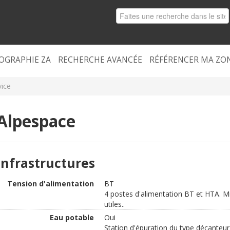
OGRAPHIE ZA
RECHERCHE AVANCÉE
RÉFÉRENCER MA ZO
vice
Alpespace
Infrastructures
Tension d'alimentation
BT
4 postes d'alimentation BT et HTA. Mi
utiles..
Eau potable
Oui
Station d'épuration du type décanteur