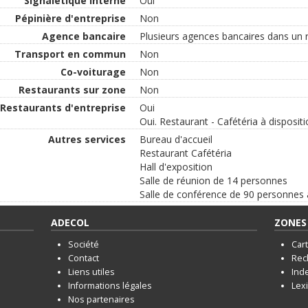
Signalétique interne
Oui
Pépinière d'entreprise
Non
Agence bancaire
Plusieurs agences bancaires dans un 
Transport en commun
Non
Co-voiturage
Non
Restaurants sur zone
Non
Restaurants d'entreprise
Oui
Oui. Restaurant - Cafétéria à disposit
Autres services
Bureau d'accueil
Restaurant Cafétéria
Hall d'exposition
Salle de réunion de 14 personnes
Salle de conférence de 90 personnes 
ADECOL
ZONES 
Société
Car
Contact
Rec
Liens utiles
Ind
Informations légales
Lex
Nos partenaires