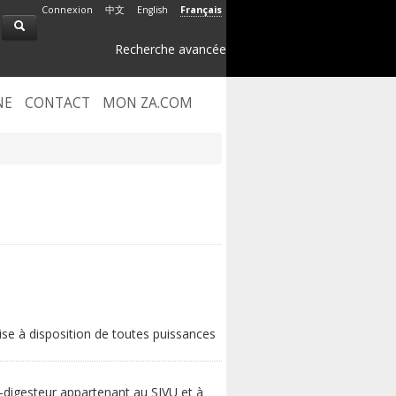
Connexion
中文
English
Français
Recherche avancée
NE
CONTACT
MON ZA.COM
se à disposition de toutes puissances
-digesteur appartenant au SIVU et à